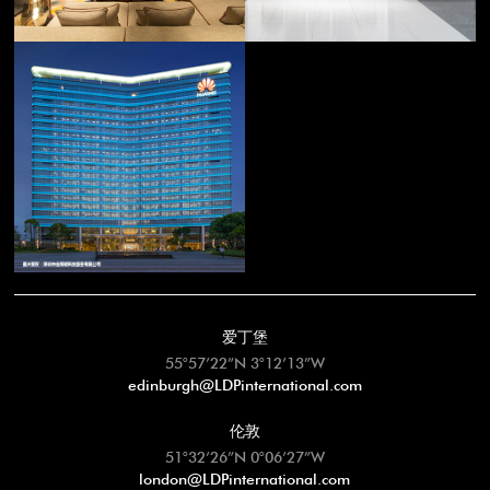
爱丁堡
55°57’22”N 3°12’13”W
edinburgh@LDPinternational.com
伦敦
51°32’26”N 0°06’27”W
london@LDPinternational.com