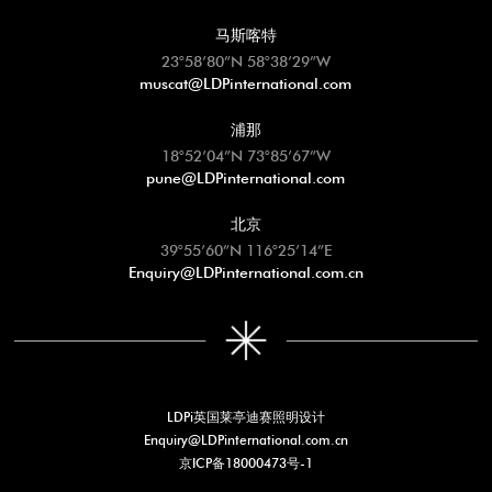
马斯喀特
23°58’80”N 58°38’29”W
muscat@LDPinternational.com
浦那
18°52’04”N 73°85’67”W
pune@LDPinternational.com
北京
39°55’60”N 116°25’14”E
Enquiry@LDPinternational.com.cn
LDPi英国莱亭迪赛照明设计
Enquiry@LDPinternational.com.cn
京ICP备18000473号-1