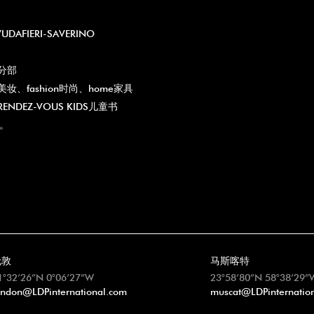
AFIERI-SAVERINO
分部
美妆、fashion时尚、home家具
NDEZ-VOUS KIDS儿童书
超。
伦敦
马斯喀特
1°32’26”N 0°06’27”W
23°58’80”N 58°38’29”
ondon@LDPinternational.com
muscat@LDPinternatio