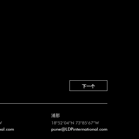
下一个
浦那
W
18°52’04”N 73°85’67”W
nal.com
pune@LDPinternational.com