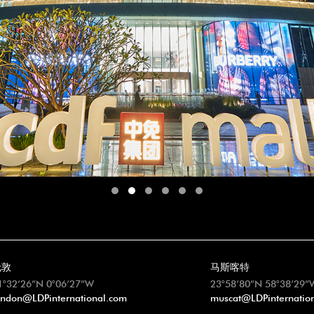
伦敦
马斯喀特
1°32’26”N 0°06’27”W
23°58’80”N 58°38’29”
ondon@LDPinternational.com
muscat@LDPinternatio