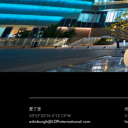
爱丁堡
55°57’22”N 3°12’13”W
5
edinburgh@LDPinternational.com
l