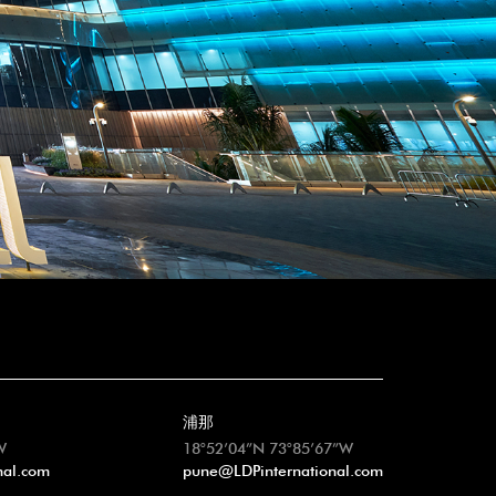
浦那
W
18°52’04”N 73°85’67”W
nal.com
pune@LDPinternational.com