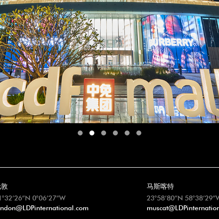
伦敦
马斯喀特
1°32’26”N 0°06’27”W
23°58’80”N 58°38’29”
ondon@LDPinternational.com
muscat@LDPinternatio