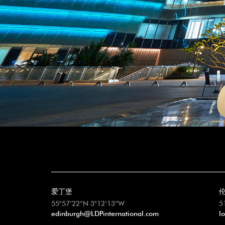
爱丁堡
55°57’22”N 3°12’13”W
5
edinburgh@LDPinternational.com
l