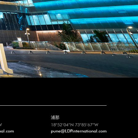
浦那
W
18°52’04”N 73°85’67”W
nal.com
pune@LDPinternational.com